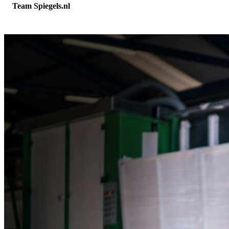
Team Spiegels.nl