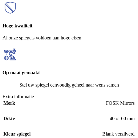
Hoge kwaliteit
Al onze spiegels voldoen aan hoge eisen
Op maat gemaakt
Stel uw spiegel eenvoudig geheel naar wens samen
Extra informatie
Merk
FOSK Mirrors
Dikte
40 of 60 mm
Kleur spiegel
Blank verzilverd