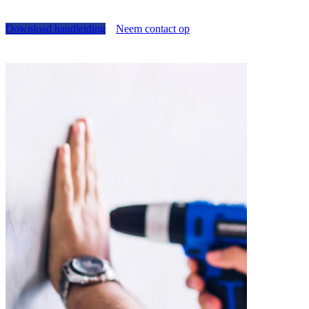
Download handleiding
Neem contact op