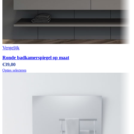
Vergelijk
Ronde badkamerspiegel op maat
€
39,00
Opties selecteren