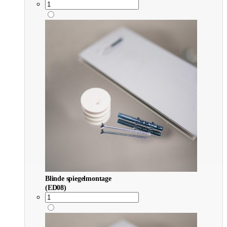
Blinde spiegelmontage
(ED08)