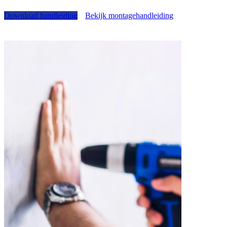
Download handleiding
Bekijk montagehandleiding