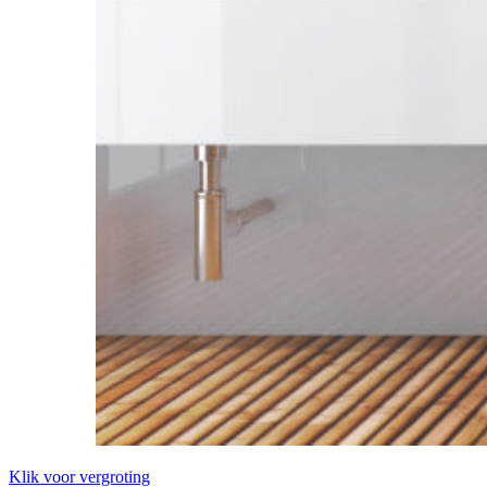
Klik voor vergroting