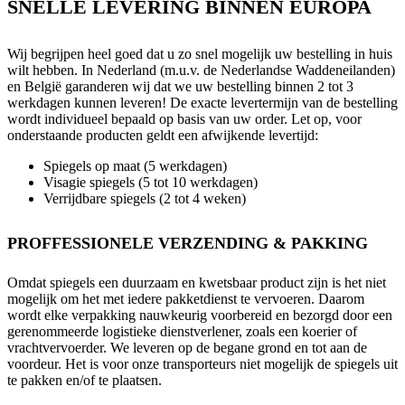
SNELLE LEVERING BINNEN EUROPA
Wij begrijpen heel goed dat u zo snel mogelijk uw bestelling in huis
wilt hebben. In Nederland (m.u.v. de Nederlandse Waddeneilanden)
en België garanderen wij dat we uw bestelling binnen 2 tot 3
werkdagen kunnen leveren! De exacte levertermijn van de bestelling
wordt individueel bepaald op basis van uw order. Let op, voor
onderstaande producten geldt een afwijkende levertijd:
Spiegels op maat (5 werkdagen)
Visagie spiegels (5 tot 10 werkdagen)
Verrijdbare spiegels (2 tot 4 weken)
PROFFESSIONELE VERZENDING & PAKKING
Omdat spiegels een duurzaam en kwetsbaar product zijn is het niet
mogelijk om het met iedere pakketdienst te vervoeren. Daarom
wordt elke verpakking nauwkeurig voorbereid en bezorgd door een
gerenommeerde logistieke dienstverlener, zoals een koerier of
vrachtvervoerder. We leveren op de begane grond en tot aan de
voordeur. Het is voor onze transporteurs niet mogelijk de spiegels uit
te pakken en/of te plaatsen.