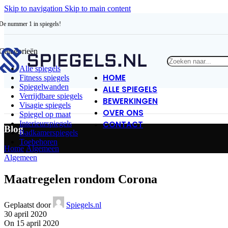
Skip to navigation
Skip to main content
De nummer 1 in spiegels!
Categorieën
Alle spiegels
HOME
Fitness spiegels
Spiegelwanden
ALLE SPIEGELS
Verrijdbare spiegels
BEWERKINGEN
Visagie spiegels
OVER ONS
Spiegel op maat
CONTACT
Interieurspiegels
Blog
Badkamerspiegels
Toebehoren
Home
/
Algemeen
Algemeen
Maatregelen rondom Corona
Geplaatst door
Spiegels.nl
30 april 2020
On 15 april 2020