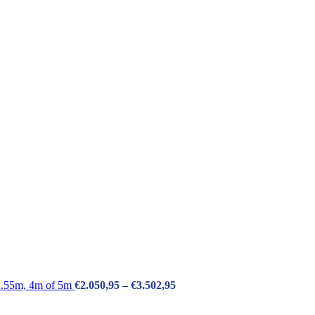
 2.55m, 4m of 5m
€
2.050,95
–
€
3.502,95