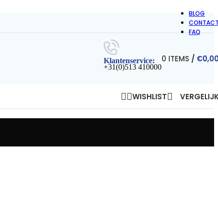
BLOG
CONTAC
FAQ
0
ITEMS
/
€
0,0
Klantenservice:
+31(0)513 410000
WISHLIST
VERGELIJ