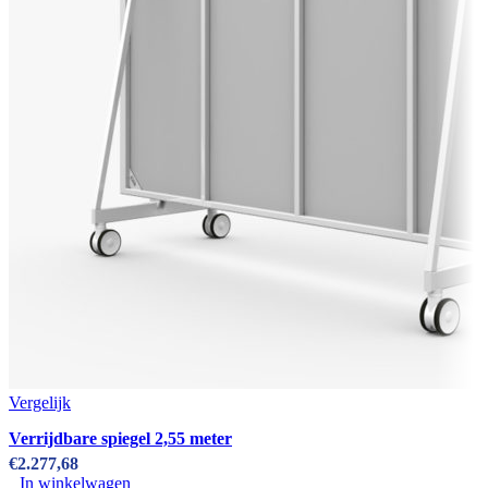
Vergelijk
Verrijdbare spiegel 2,55 meter
€
2.277,68
In winkelwagen