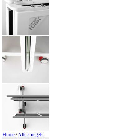
Home
/
Alle spiegels