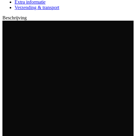
Extra informatie
Verzending & transport
Beschrijving