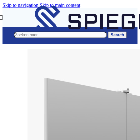
Skip to navigation
Skip to main content
Search