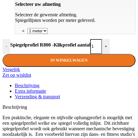
Selecteer uw afmeting
Selecteer de gewenste afmeting.
Spiegellijsten worden per meter geleverd.
Spiegelprofiel R800 -Klikprofiel aantal
-
+
IN WINKELWAGEN
Vergelijk
Zet op wishlist
Beschrijving
Extra informatie
Verzending & transport
Beschrijving
Een praktische, elegante en stijlvolle ophangprofiel is mogelijk met
een spiegelprofiel welke uw spiegel volledig inlijst. Dit zichtbare
spiegelprofiel wordt ook gebruikt wanneer mechanische bevestiging
noodzakelijk is. Een voorbeeld hiervan zijn dans- en fitness studio’s