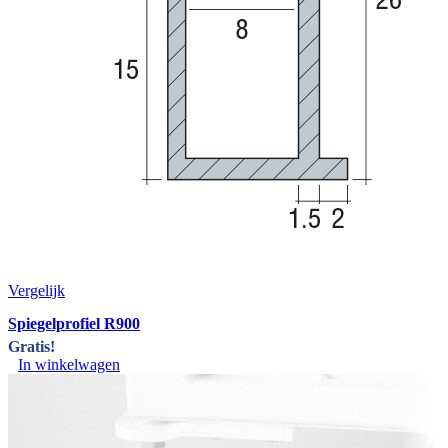
Vergelijk
Spiegelprofiel R900
Gratis!
In winkelwagen