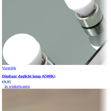
Vergelijk
Dimbaar daglicht lamp (6500K)
€
9,95
In winkelwagen