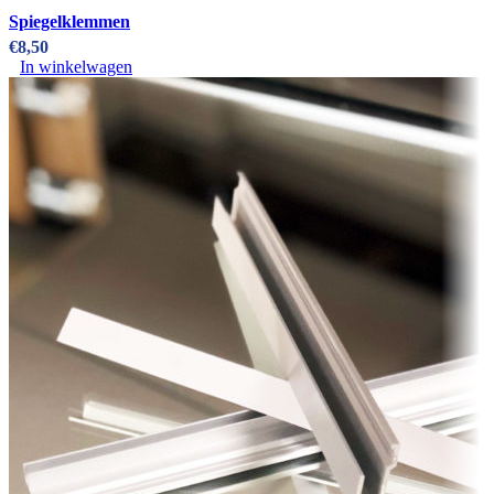
Spiegelklemmen
€
8,50
In winkelwagen