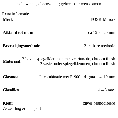
stel uw spiegel eenvoudig geheel naar wens samen
Extra informatie
Merk
FOSK Mirrors
Afstand tot muur
ca 15 tot 20 mm
Bevestigingsmethode
Zichtbare methode
2 boven spiegelklemmen met veerfunctie, chroom finish
Materiaal
2 vaste onder spiegelklemmen, chroom finish
Glasmaat
In combinatie met R 900= dagmaat -/- 10 mm
Glasdikte
4 – 6 mm.
Kleur
zilver geanodiseerd
Verzending & transport